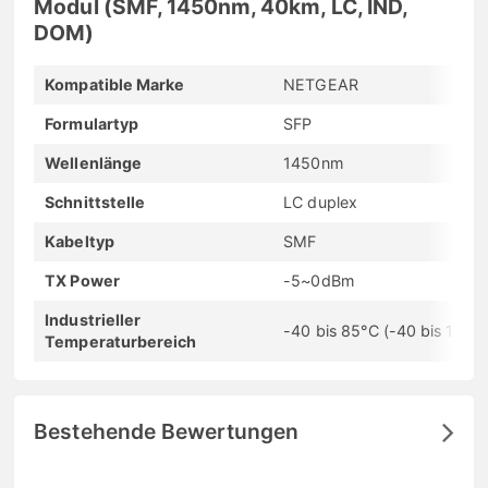
Modul (SMF, 1450nm, 40km, LC, IND,
DOM)
Kompatible Marke
NETGEAR
Formulartyp
SFP
Wellenlänge
1450nm
Schnittstelle
LC duplex
Kabeltyp
SMF
TX Power
-5~0dBm
Industrieller
-40 bis 85°C (-40 bis 185°F
Temperaturbereich
Bestehende Bewertungen