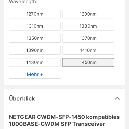
Wavelength:
1270nm
1290nm
1310nm
1330nm
1350nm
1370nm
1390nm
1410nm
1430nm
1450nm
Mehr +
Überblick
NETGEAR CWDM-SFP-1450 kompatibles
1000BASE-CWDM SFP Transceiver