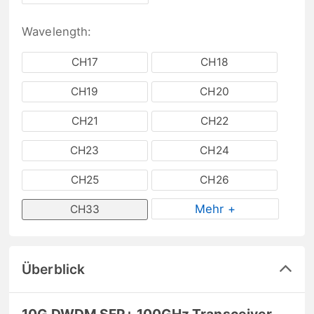
Wavelength:
CH17
CH18
CH19
CH20
CH21
CH22
CH23
CH24
CH25
CH26
Mehr +
CH33
Überblick
10G DWDM SFP+ 100GHz Transceiver