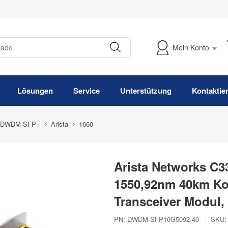
Mein Konto
Meine Bestellung verfolgen
Lösungen
Service
Unterstützung
Kontaktie
 DWDM SFP+
Arista
1660
Arista Networks C
1550,92nm 40km K
Transceiver Modul
PN:
DWDM-SFP10G5092-40
|
SKU: