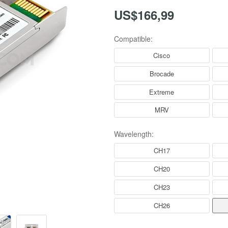
US$166,99
Compatible:
Cisco
Brocade
Extreme
MRV
Wavelength:
CH17
CH20
CH23
CH26