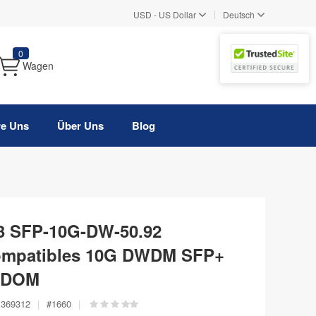
|
USD
-
US Dollar
Deutsch
0
Wagen
re Uns
Über Uns
Blog
33 SFP-10G-DW-50.92
ompatibles 10G DWDM SFP+
, DOM
369312
|
#
1660
|