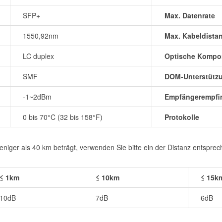
SFP+
Max. Datenrate
1550,92nm
Max. Kabeldista
LC duplex
Optische Kompo
SMF
DOM-Unterstütz
-1~2dBm
Empfängerempfin
0 bis 70°C (32 bis 158°F)
Protokolle
iger als 40 km beträgt, verwenden Sie bitte ein der Distanz entspre
≤ 1km
≤ 10km
≤ 15k
10dB
7dB
6dB