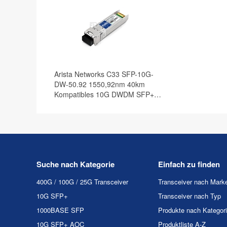
Arista Networks C33 SFP-10G-
DW-50.92 1550,92nm 40km
Kompatibles 10G DWDM SFP+
Transceiver Modul, DOM
Suche nach Kategorie
Einfach zu finden
400G / 100G / 25G Transceiver
Transceiver nach Mark
10G SFP+
Transceiver nach Typ
1000BASE SFP
Produkte nach Kategor
10G SFP+ AOC
Produktliste A-Z