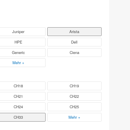
Juniper
Arista
HPE
Dell
Generic
Ciena
Mehr +
CH18
CH19
CH21
CH22
CH24
CH25
CH33
Mehr +