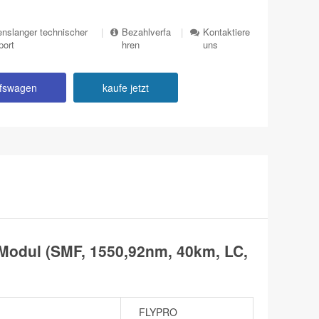
nslanger technischer
|
Bezahlverfa
|
Kontaktiere
port
hren
uns
ufswagen
kaufe jetzt
Modul (SMF, 1550,92nm, 40km, LC,
FLYPRO