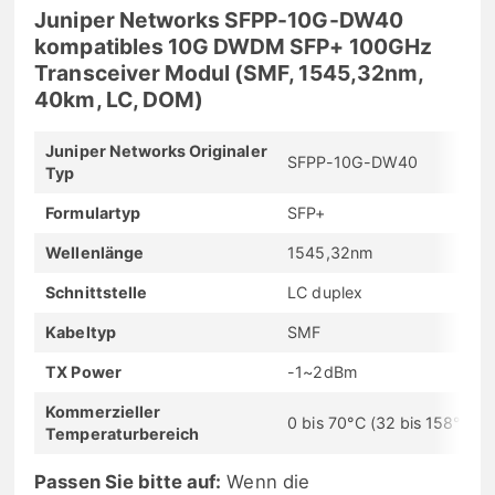
Juniper Networks SFPP-10G-DW40
kompatibles 10G DWDM SFP+ 100GHz
Transceiver Modul (SMF, 1545,32nm,
40km, LC, DOM)
Juniper Networks Originaler
SFPP-10G-DW40
Typ
Formulartyp
SFP+
Wellenlänge
1545,32nm
Schnittstelle
LC duplex
Kabeltyp
SMF
TX Power
-1~2dBm
Kommerzieller
0 bis 70°C (32 bis 158°F)
Temperaturbereich
Passen Sie bitte auf:
Wenn die