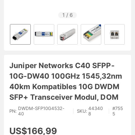
1
/
6
Juniper Networks C40 SFPP-
10G-DW40 100GHz 1545,32nm
40km Kompatibles 10G DWDM
SFP+ Transceiver Modul, DOM
DWDM-SFP10G4532-
44340
#
755
PN:
|
SKU:
|
40
8
5
US$166,99