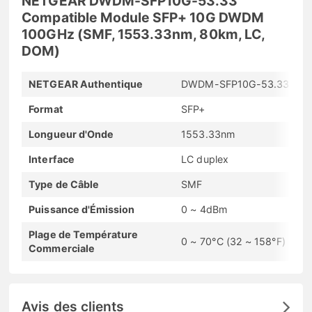
NETGEAR DWDM-SFP10G-53.33
Compatible Module SFP+ 10G DWDM
100GHz (SMF, 1553.33nm, 80km, LC,
DOM)
NETGEAR Authentique
DWDM-SFP10G-53.33
Format
SFP+
Longueur d'Onde
1553.33nm
Interface
LC duplex
Type de Câble
SMF
Puissance d'Émission
0 ~ 4dBm
Plage de Température
0 ~ 70°C (32 ~ 158°F)
Commerciale
Avis des clients