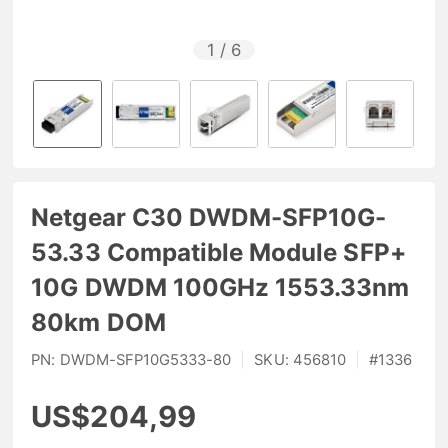
1
/
6
Netgear C30 DWDM-SFP10G-
53.33 Compatible Module SFP+
10G DWDM 100GHz 1553.33nm
80km DOM
PN:
DWDM-SFP10G5333-80
|
SKU:
456810
|
#
1336
US$204,99