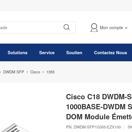
Mon compte
Suivre Ma Commande
Solutions
Service
Soutien
Contactez Nous
DWDM SFP
Cisco
1355
Cisco C18 DWDM-S
1000BASE-DWDM SF
DOM Module Émette
PN:
DWDM-SFP1G305-EZX100
|
S