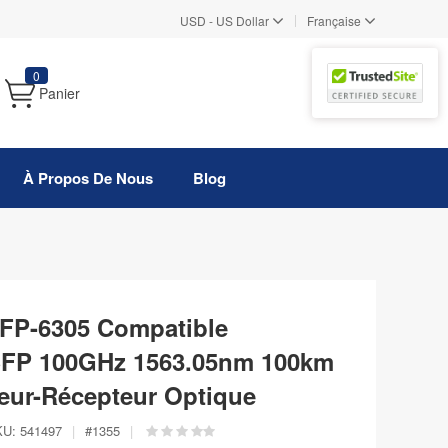
|
USD
-
US Dollar
Française
0
Panier
À Propos De Nous
Blog
FP-6305 Compatible
P 100GHz 1563.05nm 100km
ur-Récepteur Optique
KU:
541497
|
#
1355
|