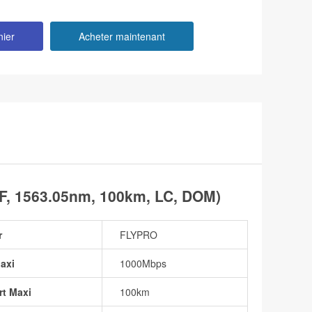
nier
Acheter maintenant
, 1563.05nm, 100km, LC, DOM)
r
FLYPRO
axi
1000Mbps
rt Maxi
100km