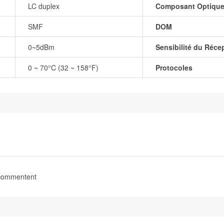
LC duplex
Composant Optiqu
SMF
DOM
0~5dBm
Sensibilité du Réce
0 ~ 70°C (32 ~ 158°F)
Protocoles
 commentent