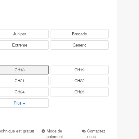
Juniper
Brocade
Extreme
Generic
CH18
CH19
CH21
CH22
CH24
CH25
Plus +
echnique est gratuit
|
Mode de
|
Contactez
paiement
nous