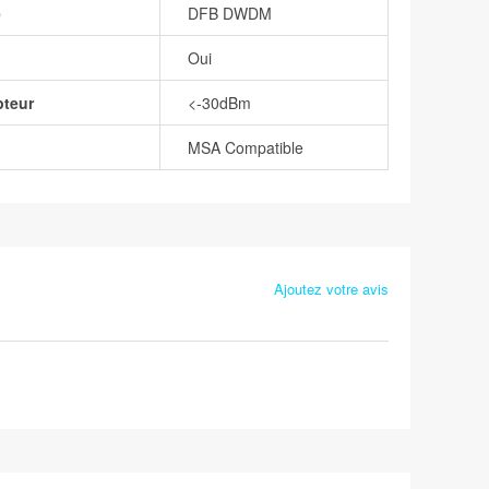
e
DFB DWDM
Oui
pteur
<-30dBm
MSA Compatible
Ajoutez votre avis