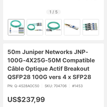
1
/
5
50m Juniper Networks JNP-
100G-4X25G-50M Compatible
Câble Optique Actif Breakout
QSFP28 100G vers 4 x SFP28
PN:
Q-4S28AOC50
|
SKU:
704706
|
#
1453
US$237,99