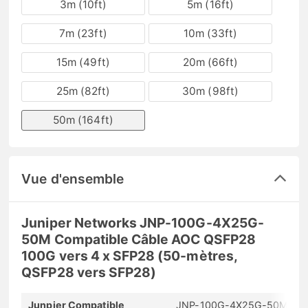
3m (10ft)
5m (16ft)
7m (23ft)
10m (33ft)
15m (49ft)
20m (66ft)
25m (82ft)
30m (98ft)
50m (164ft)
Vue d'ensemble
Juniper Networks JNP-100G-4X25G-
50M Compatible Câble AOC QSFP28
100G vers 4 x SFP28 (50-mètres,
QSFP28 vers SFP28)
Junpier Compatible
JNP-100G-4X25G-50M