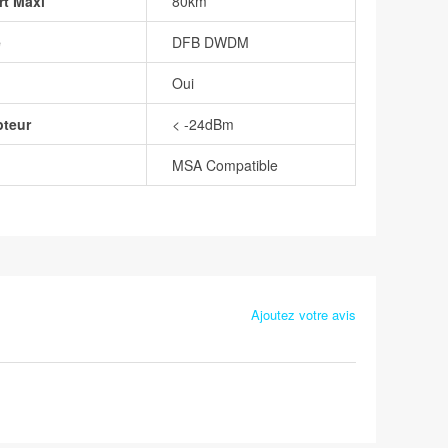
rt Maxi
80km
e
DFB DWDM
Oui
pteur
< -24dBm
MSA Compatible
Ajoutez votre avis