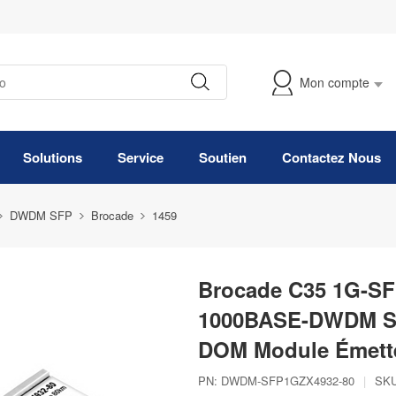
Mon compte
Suivre Ma Commande
Solutions
Service
Soutien
Contactez Nous
DWDM SFP
Brocade
1459
Brocade C35 1G-SF
1000BASE-DWDM SF
DOM Module Émette
PN:
DWDM-SFP1GZX4932-80
|
SKU