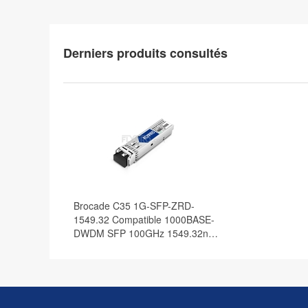
Derniers produits consultés
Brocade C35 1G-SFP-ZRD-
1549.32 Compatible 1000BASE-
DWDM SFP 100GHz 1549.32nm
80km DOM Module Émetteur-
Récepteur Optique