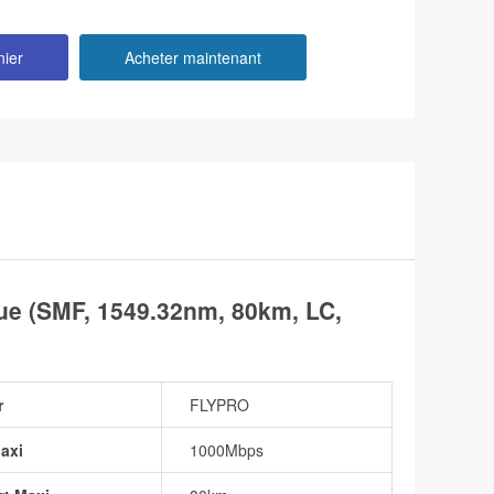
nier
Acheter maintenant
 (SMF, 1549.32nm, 80km, LC,
r
FLYPRO
axi
1000Mbps