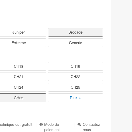
Juniper
Brocade
Extreme
Generic
CH18
CH19
CH21
CH22
CH24
CH25
CH35
Plus +
echnique est gratuit
|
Mode de
|
Contactez
paiement
nous