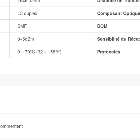
1549.32nm
Distance de Transfe
LC duplex
Composant Optiqu
SMF
DOM
0~5dBm
Sensibilité du Réce
0 ~ 70°C (32 ~ 158°F)
Protocoles
 commentent