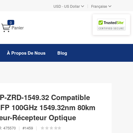
|
USD
-
US Dollar
Française
0
Panier
À Propos De Nous
Blog
P-ZRD-1549.32 Compatible
P 100GHz 1549.32nm 80km
ur-Récepteur Optique
:
475570
|
#
1459
|