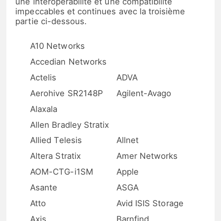
une interopérabilité et une compatibilité
impeccables et continues avec la troisième
partie ci-dessous.
A10 Networks
Accedian Networks
Actelis
ADVA
Aerohive SR2148P
Agilent-Avago
Alaxala
Allen Bradley Stratix
Allied Telesis
Allnet
Altera Stratix
Amer Networks
AOM-CTG-i1SM
Apple
Asante
ASGA
Atto
Avid ISIS Storage
Axis
Barnfind