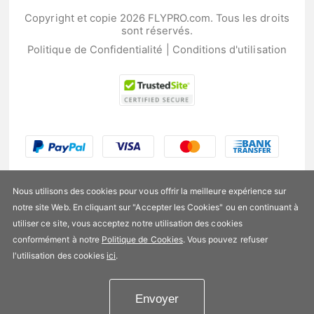
Copyright et copie 2026 FLYPRO.com. Tous les droits
sont réservés.
Politique de Confidentialité
|
Conditions d'utilisation
Nous utilisons des cookies pour vous offrir la meilleure expérience sur
notre site Web. En cliquant sur "Accepter les Cookies" ou en continuant à
utiliser ce site, vous acceptez notre utilisation des cookies
US$211,99
conformément à notre
Politique de Cookies
. Vous pouvez refuser
l'utilisation des cookies
ici
.
Disponibilité:
En stock
Envoyer
Ajouter au panier