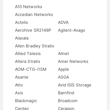
A10 Networks
Accedian Networks
Actelis
ADVA
Aerohive SR2148P
Agilent-Avago
Alaxala
Allen Bradley Stratix
Allied Telesis
Allnet
Altera Stratix
Amer Networks
AOM-CTG-i1SM
Apple
Asante
ASGA
Atto
Avid ISIS Storage
Axis
Barnfind
Blackmagic
Broadcom
Centec
Ceragon