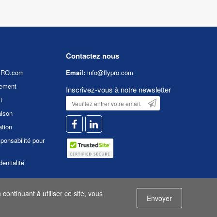
Contactez nous
YPRO.com
Email:
info@flypro.com
ement
Inscrivez-vous à notre newsletter
t
aison
ation
ponsabilité pour
dentialité
continuant à utiliser ce site, vous
Envoyer
é
|
Conditions d'utilisation