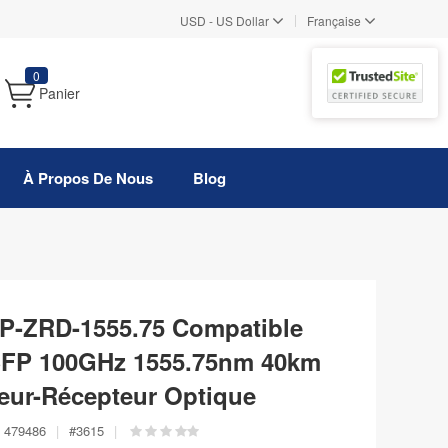
|
USD
-
US Dollar
Française
0
Panier
À Propos De Nous
Blog
P-ZRD-1555.75 Compatible
P 100GHz 1555.75nm 40km
ur-Récepteur Optique
479486
|
#
3615
|