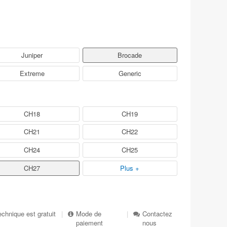
Juniper
Brocade
Extreme
Generic
CH18
CH19
CH21
CH22
CH24
CH25
CH27
Plus +
echnique est gratuit
|
Mode de
|
Contactez
paiement
nous