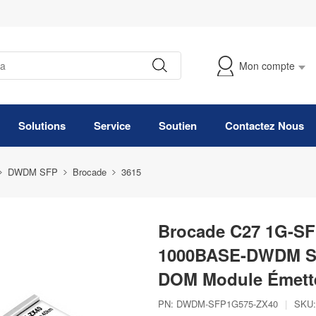
Mon compte
Suivre Ma Commande
Solutions
Service
Soutien
Contactez Nous
DWDM SFP
Brocade
3615
Brocade C27 1G-SF
1000BASE-DWDM SF
DOM Module Émette
PN:
DWDM-SFP1G575-ZX40
|
SKU: