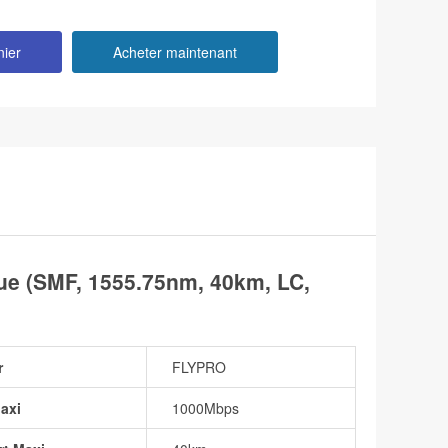
nier
Acheter maintenant
 (SMF, 1555.75nm, 40km, LC,
r
FLYPRO
axi
1000Mbps