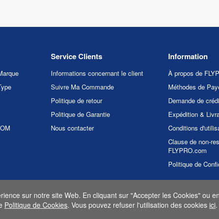
Service Clients
Information
Marque
Informations concernant le client
À propos de FL
Type
Suivre Ma Commande
Méthodes de Pay
Politique de retour
Demande de crédi
Politique de Garantie
Expédition & Livr
.COM
Nous contacter
Conditions d'utilis
Clause de non-res
FLYPRO.com
Politique de Confi
érience sur notre site Web. En cliquant sur "Accepter les Cookies" ou en 
 FLYPRO.com. Tous les droits sont réservés.
Politique de Confidentialit
re
Politique de Cookies
. Vous pouvez refuser l'utilisation des cookies
ici
.