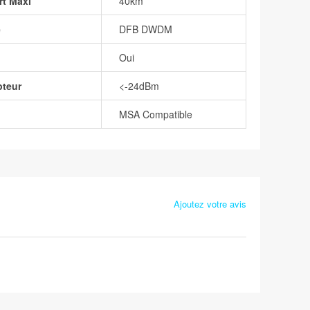
rt Maxi
40km
e
DFB DWDM
Oui
pteur
<-24dBm
MSA Compatible
Ajoutez votre avis