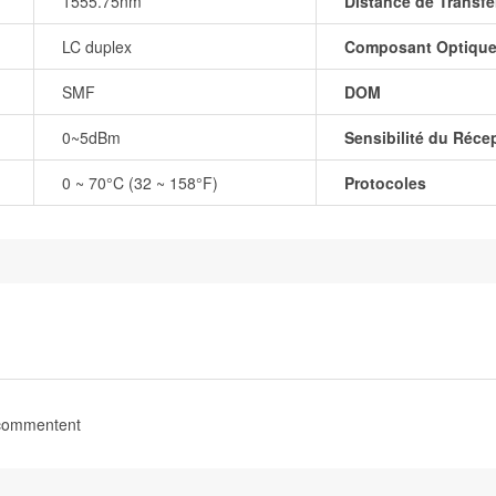
1555.75nm
Distance de Transfe
LC duplex
Composant Optiqu
SMF
DOM
0~5dBm
Sensibilité du Réce
0 ~ 70°C (32 ~ 158°F)
Protocoles
 commentent