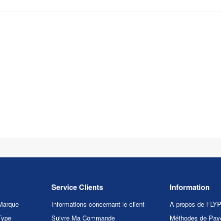
Service Clients
Information
Marque
Informations concernant le client
À propos de FL
Type
Suivre Ma Commande
Méthodes de Pay