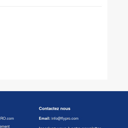
Contactez nous
YPRO.com
Email:
info@flypro.com
ement