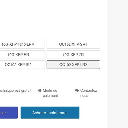
10G-XFP-1310-LRM
OC192-XFP-SR1
10G-XFP-ER
10G-XFP-ZR
OC192-XFP-IR2
OC192-XFP-LR2
echnique est gratuit
|
Mode de
|
Contactez
paiement
nous
nier
Acheter maintenant