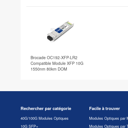
Brocade OC192-XFP-LR2
Compatible Module XFP 10G
1550nm 80km DOM
Rechercher par catégorie
Facile à trouver
40G/100G Modules Optiques
Modules Optiques par 
10G SFP+
Modules Optiques par 