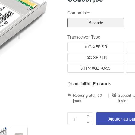
Compatible:
Brocade
Transceiver Type:
10G-XFP-SR
10G-XFP-LR
XFP-10GZRC-55
Disponibilité:
En stock
Retour gratuit 30
|
Support t
jours
à vie
Ajouter au pa