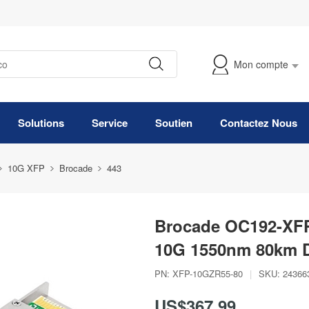
Mon compte
Suivre Ma Commande
Solutions
Service
Soutien
Contactez Nous
10G XFP
Brocade
443
Brocade OC192-XF
10G 1550nm 80km
PN:
XFP-10GZR55-80
|
SKU:
24366
US$367,99