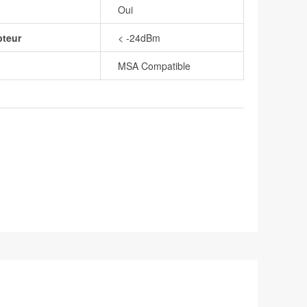
Oui
pteur
< -24dBm
MSA Compatible