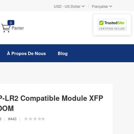
|
USD
-
US Dollar
Française
0
Panier
À Propos De Nous
Blog
P-LR2 Compatible Module XFP
 DOM
3
|
#
443
|