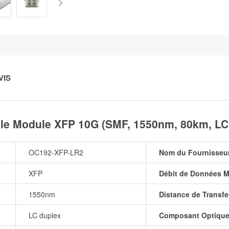
VIS
e Module XFP 10G (SMF, 1550nm, 80km, LC
OC192-XFP-LR2
Nom du Fournisseu
XFP
Débit de Données M
1550nm
Distance de Transfe
LC duplex
Composant Optiqu