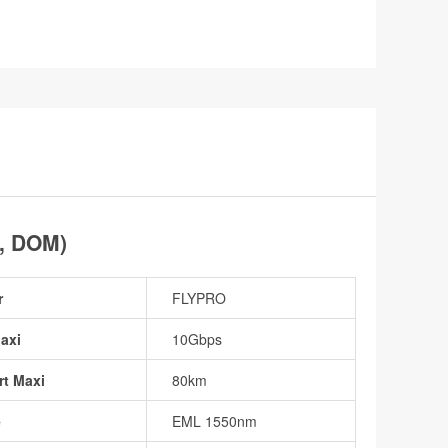
, DOM)
r
FLYPRO
axi
10Gbps
rt Maxi
80km
e
EML 1550nm