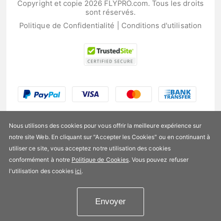
Copyright et copie 2026 FLYPRO.com. Tous les droits
sont réservés.
Politique de Confidentialité
|
Conditions d'utilisation
Nous utilisons des cookies pour vous offrir la meilleure expérience sur
notre site Web. En cliquant sur "Accepter les Cookies" ou en continuant à
utiliser ce site, vous acceptez notre utilisation des cookies
US$4,99
conformément à notre
Politique de Cookies
. Vous pouvez refuser
l'utilisation des cookies
ici
.
Disponibilité:
En stock
Envoyer
Ajouter au panier