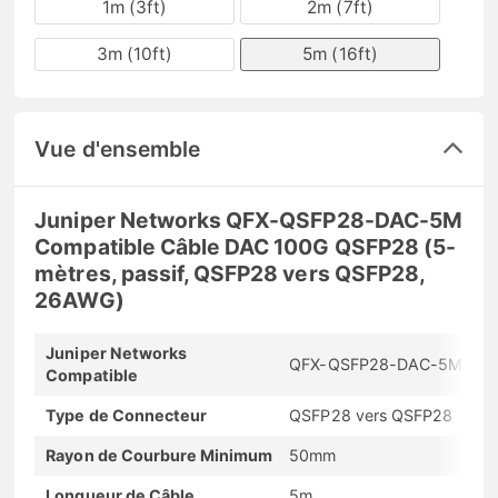
1m (3ft)
2m (7ft)
3m (10ft)
5m (16ft)
Vue d'ensemble
Juniper Networks QFX-QSFP28-DAC-5M
Compatible Câble DAC 100G QSFP28 (5-
mètres, passif, QSFP28 vers QSFP28,
26AWG)
Juniper Networks
QFX-QSFP28-DAC-5M
Compatible
Type de Connecteur
QSFP28 vers QSFP28
Rayon de Courbure Minimum
50mm
Longueur de Câble
5m