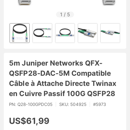
1
/
5
5m Juniper Networks QFX-
QSFP28-DAC-5M Compatible
Câble à Attache Directe Twinax
en Cuivre Passif 100G QSFP28
PN:
Q28-100GPDC05
|
SKU:
504925
|
#
5973
US$61,99