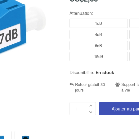
Attenuation:
1dB
4dB
8dB
15dB
Disponibilité:
En stock
Retour gratuit 30
|
Support t
jours
à vie
Ajouter au pa