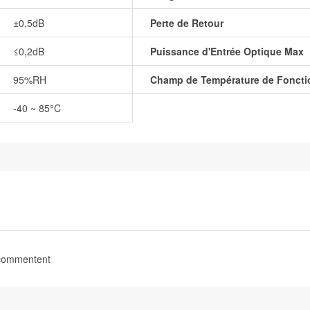
±0,5dB
Perte de Retour
≤0,2dB
Puissance d'Entrée Optique Max
95%RH
Champ de Température de Fonct
-40 ~ 85°C
 commentent