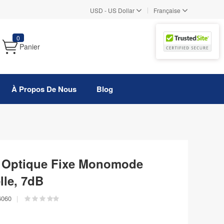
|
USD
-
US Dollar
Française
0
Panier
À Propos De Nous
Blog
e Optique Fixe Monomode
le, 7dB
6060
|