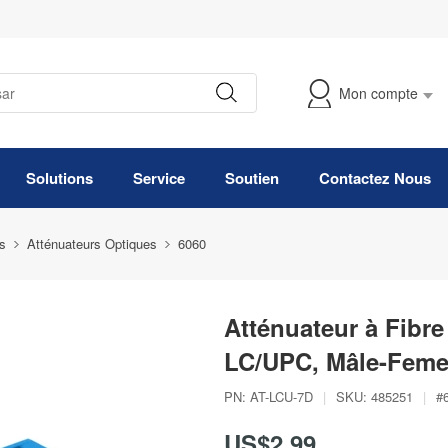
Mon compte
Suivre Ma Commande
Solutions
Service
Soutien
Contactez Nous
s
Atténuateurs Optiques
6060
Atténuateur à Fibr
LC/UPC, Mâle-Femel
PN:
AT-LCU-7D
|
SKU:
485251
|
#
US$2,99