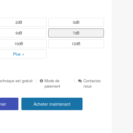
2dB
3dB
5dB
7dB
10dB
12dB
Plus +
echnique est gratuit
|
Mode de
|
Contactez
paiement
nous
nier
Acheter maintenant