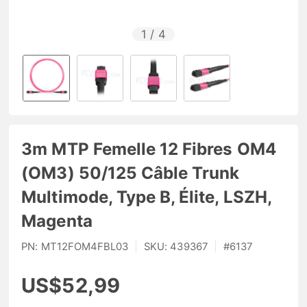
1
/
4
3m MTP Femelle 12 Fibres OM4
(OM3) 50/125 Câble Trunk
Multimode, Type B, Élite, LSZH,
Magenta
PN:
MT12FOM4FBL03
|
SKU:
439367
|
#
6137
US$52,99