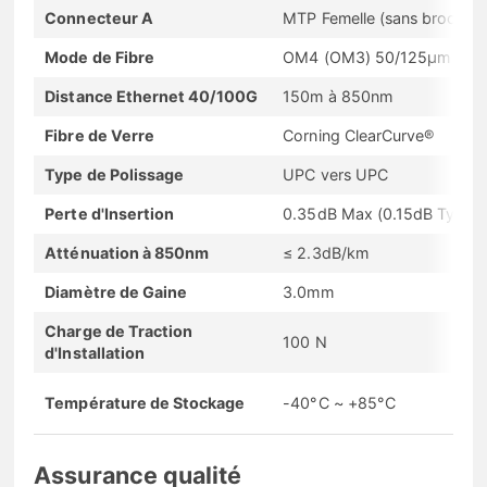
Connecteur A
MTP Femelle (sans broches)
Mode de Fibre
OM4 (OM3) 50/125μm
Distance Ethernet 40/100G
150m à 850nm
Fibre de Verre
Corning ClearCurve®
Type de Polissage
UPC vers UPC
Perte d'Insertion
0.35dB Max (0.15dB Typiqu
Atténuation à 850nm
≤ 2.3dB/km
Diamètre de Gaine
3.0mm
Charge de Traction
100 N
d'Installation
Température de Stockage
-40°C ~ +85°C
Assurance qualité