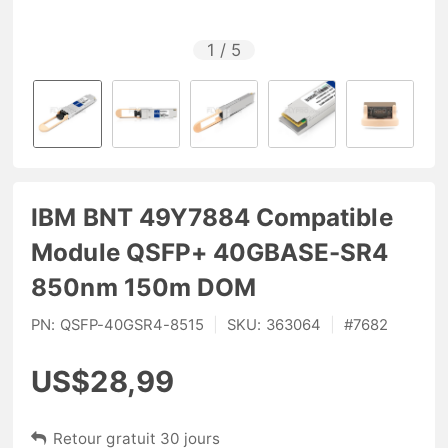
1
/
5
IBM BNT 49Y7884 Compatible
Module QSFP+ 40GBASE-SR4
850nm 150m DOM
PN:
QSFP-40GSR4-8515
|
SKU:
363064
|
#
7682
US$28,99
Retour gratuit 30 jours