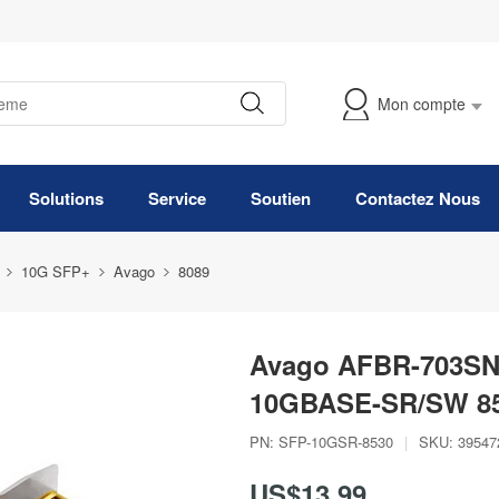
Mon compte
Suivre Ma Commande
Solutions
Service
Soutien
Contactez Nous
10G SFP+
Avago
8089
Avago AFBR-703SN
10GBASE-SR/SW 8
PN:
SFP-10GSR-8530
|
SKU:
39547
US$13,99