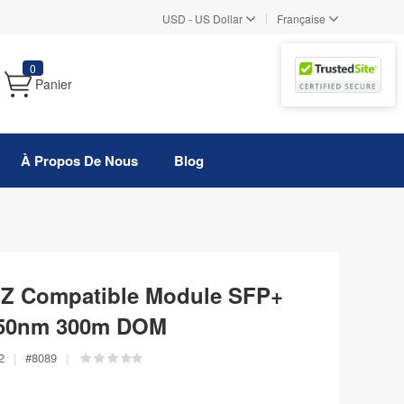
|
USD
-
US Dollar
Française
0
Panier
À Propos De Nous
Blog
Z Compatible Module SFP+
50nm 300m DOM
2
|
#
8089
|