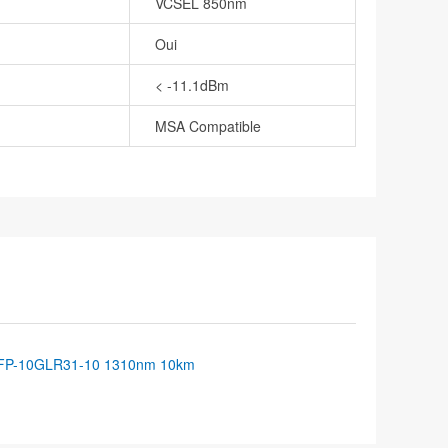
VCSEL 850nm
Oui
< -11.1dBm
MSA Compatible
FP-10GLR31-10 1310nm 10km