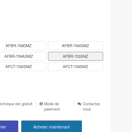
AFBR-709DMZ
AFBR-709ISMZ
AFBR-709ASMZ
AFBR-703SNZ
AFCT-739ISMZ
AFCT-739SMZ
echnique est gratuit
|
Mode de
|
Contactez
paiement
nous
nier
Acheter maintenant