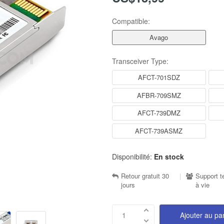
Compatible:
Avago
Transceiver Type:
AFCT-701SDZ
AFBR-709SMZ
AFCT-739DMZ
AFCT-739ASMZ
Disponibilité:
En stock
Retour gratuit 30
|
Support t
jours
à vie
Ajouter au pa