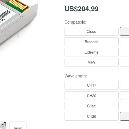
US$204,99
Compatible:
Cisco
Brocade
Extreme
MRV
Wavelength:
CH17
CH20
CH23
CH26