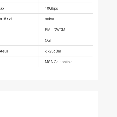
axi
10Gbps
rt Maxi
80km
e
EML DWDM
Oui
pteur
< -23dBm
MSA Compatible