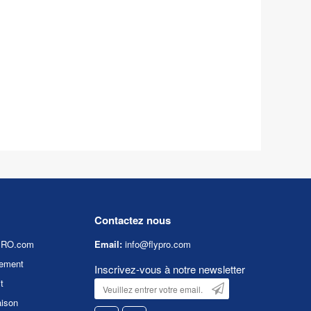
Contactez nous
YPRO.com
Email:
info@flypro.com
ement
Inscrivez-vous à notre newsletter
t
aison