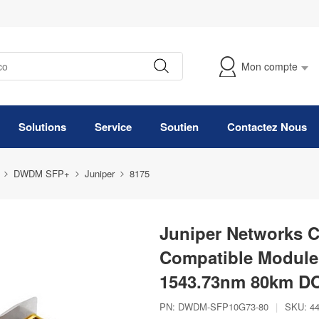
Mon compte
Suivre Ma Commande
Solutions
Service
Soutien
Contactez Nous
DWDM SFP+
Juniper
8175
Juniper Networks 
Compatible Modul
1543.73nm 80km D
PN:
DWDM-SFP10G73-80
|
SKU:
4