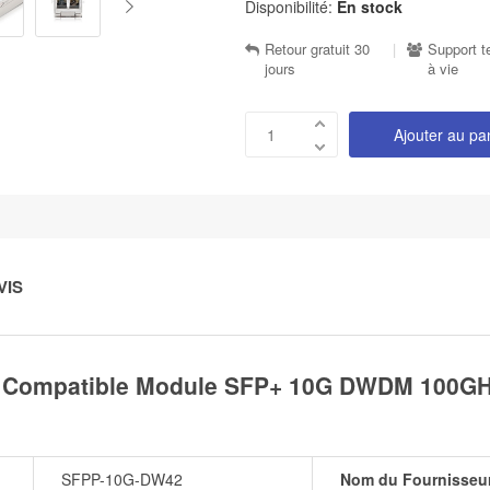
Disponibilité:
En stock
Retour gratuit 30
|
Support t
jours
à vie
Ajouter au pa
VIS
 Compatible Module SFP+ 10G DWDM 100GHz
SFPP-10G-DW42
Nom du Fournisseu