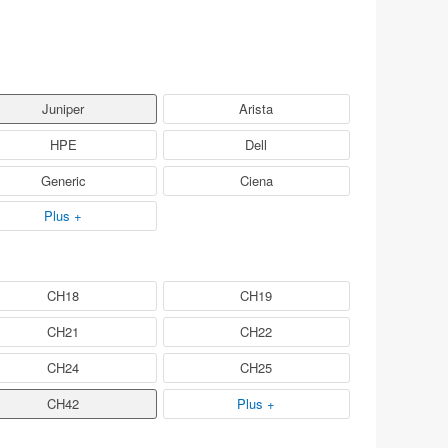
Juniper
Arista
HPE
Dell
Generic
Ciena
Plus +
CH18
CH19
CH21
CH22
CH24
CH25
CH42
Plus +