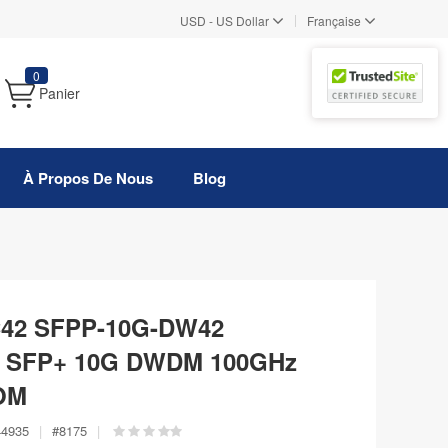
|
USD
-
US Dollar
Française
0
Panier
À Propos De Nous
Blog
C42 SFPP-10G-DW42
e SFP+ 10G DWDM 100GHz
OM
44935
|
#
8175
|