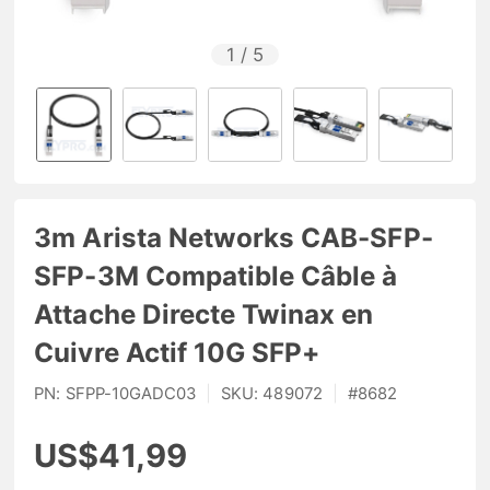
1
/
5
3m Arista Networks CAB-SFP-
SFP-3M Compatible Câble à
Attache Directe Twinax en
Cuivre Actif 10G SFP+
PN:
SFPP-10GADC03
|
SKU:
489072
|
#
8682
US$41,99