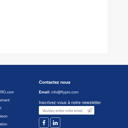
Contactez nous
YPRO.com
Email:
info@flypro.com
ement
Inscrivez-vous à notre newsletter
t
aison
ation