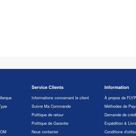
Service Clients
Information
Marque
Informations concernant le client
À propos de FL
Type
Suivre Ma Commande
Méthodes de Pay
Politique de retour
Demande de crédi
Politique de Garantie
Expédition & Livr
.COM
Nous contacter
Conditions d'utilis