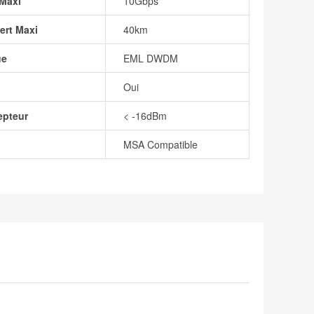
Maxi
10Gbps
ert Maxi
40km
ue
EML DWDM
Oui
epteur
< -16dBm
MSA Compatible