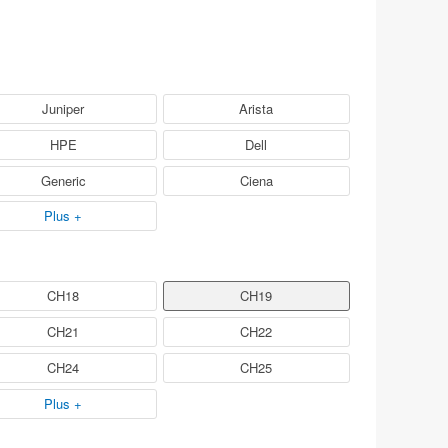
Juniper
Arista
HPE
Dell
Generic
Ciena
Plus +
CH18
CH19
CH21
CH22
CH24
CH25
Plus +