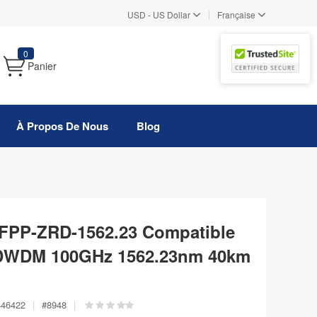
|
USD
-
US Dollar
Française
0
Panier
À Propos De Nous
Blog
FPP-ZRD-1562.23 Compatible
DWDM 100GHz 1562.23nm 40km
446422
|
#
8948
|