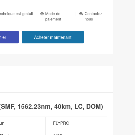
echnique est gratuit
|
Mode de
|
Contactez
paiement
nous
nier
Acheter maintenant
SMF, 1562.23nm, 40km, LC, DOM)
ur
FLYPRO