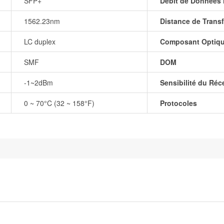
SFP+
Débit de Données 
1562.23nm
Distance de Transf
LC duplex
Composant Optiq
SMF
DOM
-1~2dBm
Sensibilité du Réc
0 ~ 70°C (32 ~ 158°F)
Protocoles