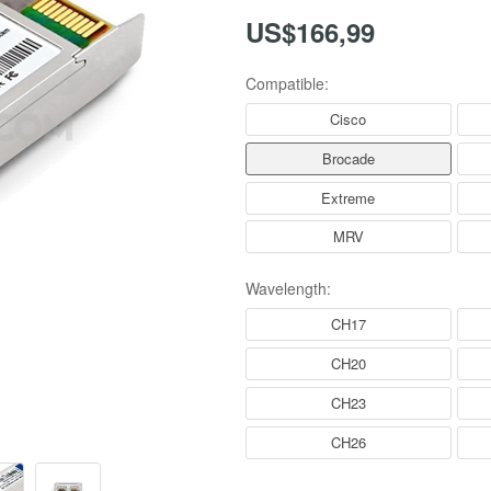
US$166,99
Compatible:
Cisco
Brocade
Extreme
MRV
Wavelength:
CH17
CH20
CH23
CH26