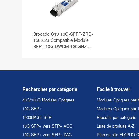
Brocade C19 10G-SFPP-ZRD-
1562.23 Compatible Module
SFP+ 10G DWDM 100GHz
1562.23nm 40km DOM
Rechercher par catégorie
Facile à trouver
40G/100G Modules Optiques
Modules Optiques par 
10G SFP+
Modules Optiques par 
1000BASE SFP
Produits par catégorie
10G SFP+ vers SFP+ AOC
Liste de produits A-Z
10G SFP+ vers SFP+ DAC
Plan du site FLYPRO