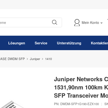
Mein Konto
Meine Bestellung verfolgen
Lösungen
Service
Unterstützung
Kontaktie
BASE DWDM SFP
Juniper
1410
Juniper Networks 
1531,90nm 100km 
SFP Transceiver M
PN:
DWDM-SFP1G190-EZX100
|
S