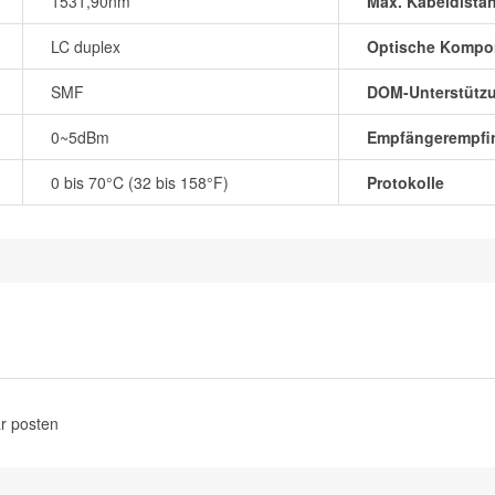
1531,90nm
Max. Kabeldista
LC duplex
Optische Kompo
SMF
DOM-Unterstütz
0~5dBm
Empfängerempfin
0 bis 70°C (32 bis 158°F)
Protokolle
r posten