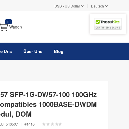
|
USD
-
US Dollar
Deutsch
0
Wagen
re Uns
Über Uns
Blog
C57 SFP-1G-DW57-100 100GHz
Kompatibles 1000BASE-DWDM
odul, DOM
KU:
546507
|
#
1410
|