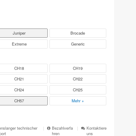
Juniper
Brocade
Extreme
Generic
CH18
CH19
CH21
CH22
CH24
CH25
CH57
Mehr +
nslanger technischer
|
Bezahlverfa
|
Kontaktiere
port
hren
uns