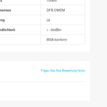
nz
100km
nenten
DFB DWDM
ung
Ja
dlichkeit
< -30dBm
MSA konform
Fügen Sie Ihre Bewertung hinzu