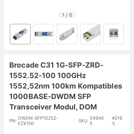
1
/
6
Brocade C31 1G-SFP-ZRD-
1552.52-100 100GHz
1552,52nm 100km Kompatibles
1000BASE-DWDM SFP
Transceiver Modul, DOM
DWDM-SFP1G252-
54946
#
216
PN:
|
SKU:
|
EZX100
5
5