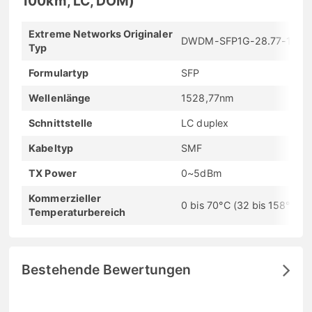
100km, LC, DOM)
Extreme Networks Originaler
DWDM-SFP1G-28.77-100
Typ
Formulartyp
SFP
Wellenlänge
1528,77nm
Schnittstelle
LC duplex
Kabeltyp
SMF
TX Power
0~5dBm
Kommerzieller
0 bis 70°C (32 bis 158°F)
Temperaturbereich
Bestehende Bewertungen