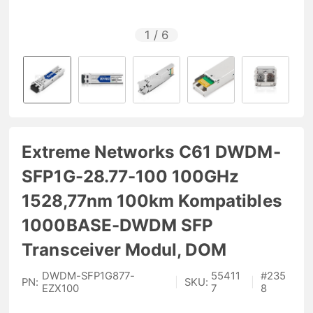
1
/
6
Extreme Networks C61 DWDM-
SFP1G-28.77-100 100GHz
1528,77nm 100km Kompatibles
1000BASE-DWDM SFP
Transceiver Modul, DOM
DWDM-SFP1G877-
55411
#
235
PN:
|
SKU:
|
EZX100
7
8