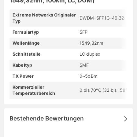
1549,32nm, 100km, LC, DOM)
Extreme Networks Originaler
DWDM-SFP1G-49.32-100
Typ
Formulartyp
SFP
Wellenlänge
1549,32nm
Schnittstelle
LC duplex
Kabeltyp
SMF
TX Power
0~5dBm
Kommerzieller
0 bis 70°C (32 bis 158°F)
Temperaturbereich
Bestehende Bewertungen