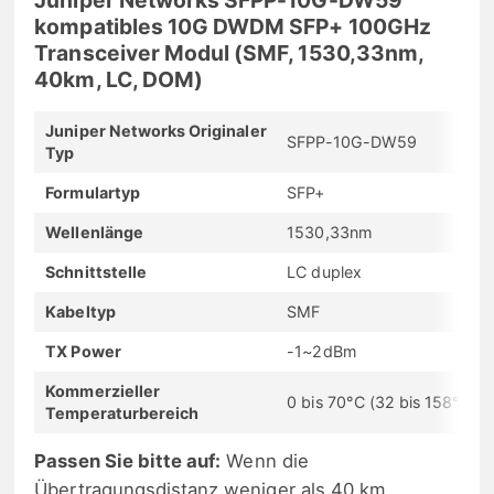
kompatibles 10G DWDM SFP+ 100GHz
Transceiver Modul (SMF, 1530,33nm,
40km, LC, DOM)
Juniper Networks Originaler
SFPP-10G-DW59
Typ
Formulartyp
SFP+
Wellenlänge
1530,33nm
Schnittstelle
LC duplex
Kabeltyp
SMF
TX Power
-1~2dBm
Kommerzieller
0 bis 70°C (32 bis 158°F)
Temperaturbereich
Passen Sie bitte auf:
Wenn die
Übertragungsdistanz weniger als 40 km