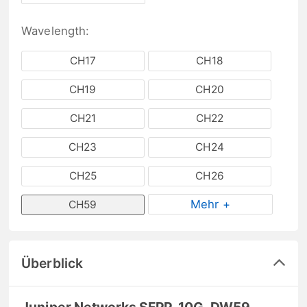
Wavelength:
CH17
CH18
CH19
CH20
CH21
CH22
CH23
CH24
CH25
CH26
Mehr +
CH59
Überblick
Juniper Networks SFPP-10G-DW59