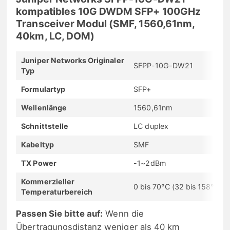
kompatibles 10G DWDM SFP+ 100GHz
Transceiver Modul (SMF, 1560,61nm,
40km, LC, DOM)
Juniper Networks Originaler
SFPP-10G-DW21
Typ
Formulartyp
SFP+
Wellenlänge
1560,61nm
Schnittstelle
LC duplex
Kabeltyp
SMF
TX Power
-1~2dBm
Kommerzieller
0 bis 70°C (32 bis 158°F)
Temperaturbereich
Passen Sie bitte auf:
Wenn die
Übertragungsdistanz weniger als 40 km