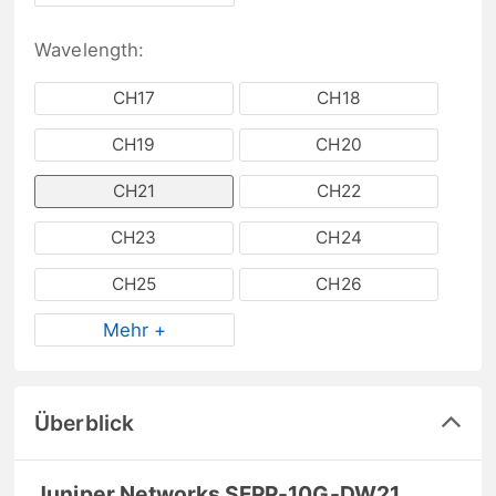
Wavelength:
CH17
CH18
CH19
CH20
CH21
CH22
CH23
CH24
CH25
CH26
Mehr +
Überblick
Juniper Networks SFPP-10G-DW21