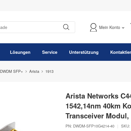
Mein Konto
Meine Bestellung verfolgen
Lösungen
Service
Unterstützung
Kontaktie
 DWDM SFP+
Arista
1913
Arista Networks C
1542,14nm 40km K
Transceiver Modul
PN:
DWDM-SFP10G4214-40
|
SKU: