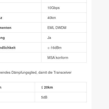
10Gbps
nz
40km
nenten
EML DWDM
ung
Ja
dlichkeit
<-16dBm
MSA konform
chendes Dämpfungsglied, damit die Transceiver
m
≤ 20km
5dB