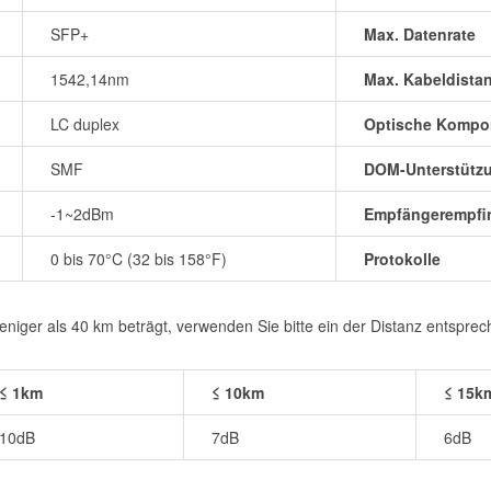
SFP+
Max. Datenrate
1542,14nm
Max. Kabeldista
LC duplex
Optische Kompo
SMF
DOM-Unterstütz
-1~2dBm
Empfängerempfin
0 bis 70°C (32 bis 158°F)
Protokolle
iger als 40 km beträgt, verwenden Sie bitte ein der Distanz entspre
≤ 1km
≤ 10km
≤ 15k
10dB
7dB
6dB