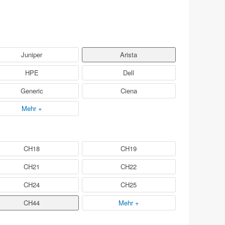
Juniper
Arista
HPE
Dell
Generic
Ciena
Mehr +
CH18
CH19
CH21
CH22
CH24
CH25
CH44
Mehr +