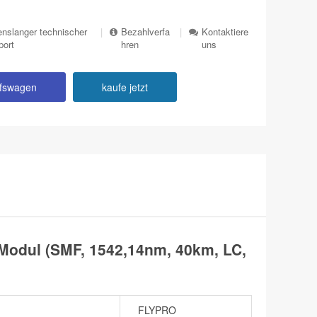
nslanger technischer
|
Bezahlverfa
|
Kontaktiere
port
hren
uns
ufswagen
kaufe jetzt
Modul (SMF, 1542,14nm, 40km, LC,
FLYPRO