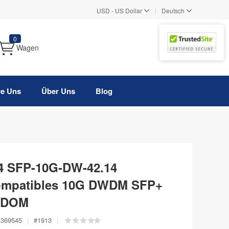
|
USD
-
US Dollar
Deutsch
0
Wagen
re Uns
Über Uns
Blog
44 SFP-10G-DW-42.14
ompatibles 10G DWDM SFP+
, DOM
369545
|
#
1913
|