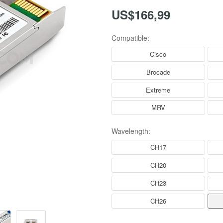
US$166,99
Compatible:
Cisco
Brocade
Extreme
MRV
Wavelength:
CH17
CH20
CH23
CH26