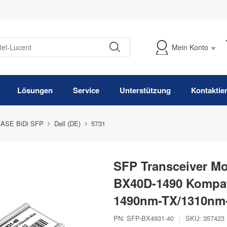
Mein Konto
Meine Bestellung verfolgen
Lösungen
Service
Unterstützung
Kontaktie
ASE BiDi SFP
Dell (DE)
5731
SFP Transceiver Mo
BX40D-1490 Kompat
1490nm-TX/1310nm
PN:
SFP-BX4931-40
|
SKU:
357423