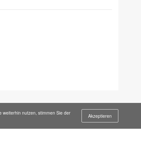
e weiterhin nutzen, stimmen Sie der
Akzeptieren
Kontaktiere uns
m
Email:
info@flypro.com