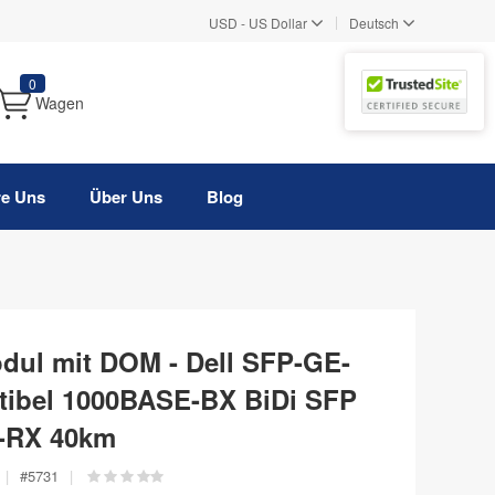
|
USD
-
US Dollar
Deutsch
0
Wagen
re Uns
Über Uns
Blog
dul mit DOM - Dell SFP-GE-
ibel 1000BASE-BX BiDi SFP
-RX 40km
|
#
5731
|