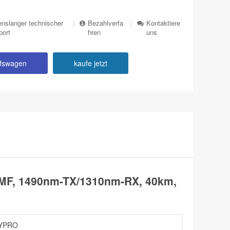
nslanger technischer
|
Bezahlverfa
|
Kontaktiere
port
hren
uns
ufswagen
kaufe jetzt
SMF, 1490nm-TX/1310nm-RX, 40km,
YPRO