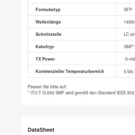
Formulartyp
SFP
Wellenlänge
1490
Schnittstelle
LC si
Kabeltyp
SMF*
TX Power
-5~0
Kommerzieller Temperaturbereich
0 bis
Passen Sie bitte auf:
* ITU-T G.652 SMF wird gemäß den Standard IEEE 802.3z
DataSheet