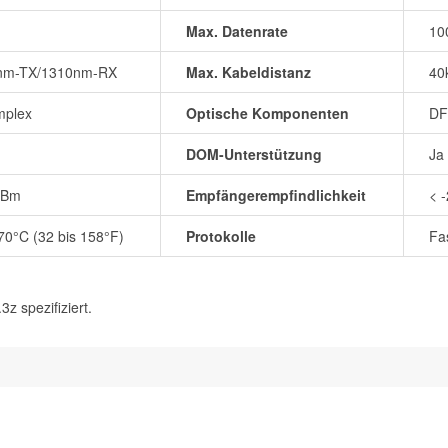
Max. Datenrate
10
nm-TX/1310nm-RX
Max. Kabeldistanz
40
mplex
Optische Komponenten
DF
DOM-Unterstützung
Ja
dBm
Empfängerempfindlichkeit
< 
 70°C (32 bis 158°F)
Protokolle
Fa
 spezifiziert.