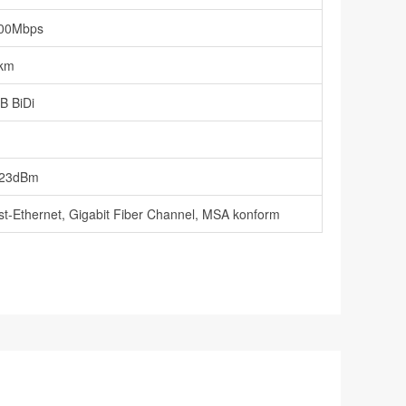
00Mbps
km
B BiDi
-23dBm
st-Ethernet, Gigabit Fiber Channel, MSA konform