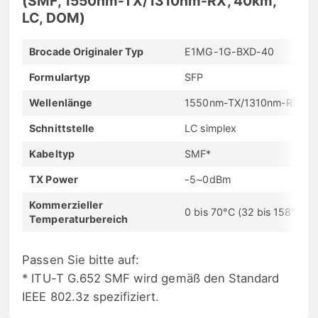
(SMF, 1550nm-TX/1310nm-RX, 40km,
LC, DOM)
Brocade Originaler Typ
E1MG-1G-BXD-40
Formulartyp
SFP
Wellenlänge
1550nm-TX/1310nm-RX
Schnittstelle
LC simplex
Kabeltyp
SMF*
TX Power
-5~0dBm
Kommerzieller
0 bis 70°C (32 bis 158°F)
Temperaturbereich
Passen Sie bitte auf:
* ITU-T G.652 SMF wird gemäß den Standard
IEEE 802.3z spezifiziert.