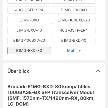
40G-QSFP-SR4
E1MG-100BXD
E1MG-BXD
E1MG-100BXU-20
E1MG-BXU-10
40G-QSFP-LR4
E1MG-100BXD-20
E1MG-BXD-10
Mehr +
E1MG-BXD-80
Überblick
Brocade E1MG-BXD-80 kompatibles
1000BASE-BX SFP Transceiver Modul
(SMF, 1570nm-TX/1490nm-RX, 80km,
LC, DOM)