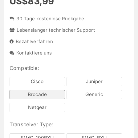
US$83,99
30 Tage kostenlose Rückgabe
Lebenslanger technischer Support
Bezahlverfahren
Kontaktiere uns
Compatible:
Cisco
Juniper
Brocade
Generic
Netgear
Transceiver Type:
E1MG-100BXU
E1MG-BXU