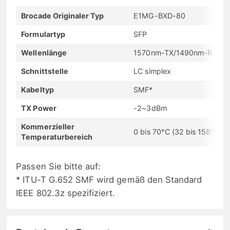
Brocade Originaler Typ
E1MG-BXD-80
Formulartyp
SFP
Wellenlänge
1570nm-TX/1490nm-RX
Schnittstelle
LC simplex
Kabeltyp
SMF*
TX Power
-2~3dBm
Kommerzieller
0 bis 70°C (32 bis 158°F)
Temperaturbereich
Passen Sie bitte auf:
* ITU-T G.652 SMF wird gemäß den Standard
IEEE 802.3z spezifiziert.