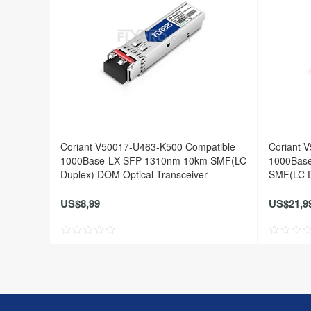
Coriant V50017-U463-K500 Compatible
Coriant 
1000Base-LX SFP 1310nm 10km SMF(LC
1000Bas
Duplex) DOM Optical Transceiver
SMF(LC D
US$8,99
US$21,9