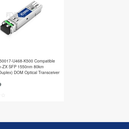
V50017-U468-K500 Compatible
e-ZX SFP 1550nm 80km
uplex) DOM Optical Transceiver
9