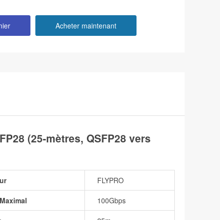
nier
Acheter maintenant
P28 (25-mètres, QSFP28 vers
ur
FLYPRO
 Maximal
100Gbps