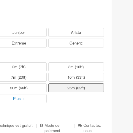
Juniper
Arista
Extreme
Generic
2m (7ft)
3m (10ft)
7m (23ft)
10m (33ft)
20m (66ft)
25m (82ft)
Plus +
echnique est gratuit
|
Mode de
|
Contactez
paiement
nous