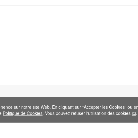
érience sur notre site Web. En cliquant sur "Accepter les Cookies" ou en 
re
Politique de Cookies
. Vous pouvez refuser l'utilisation des cookies
ici
.
Service Clients
Information
Marque
Informations concernant le client
À propos de FL
Type
Suivre Ma Commande
Méthodes de Pay