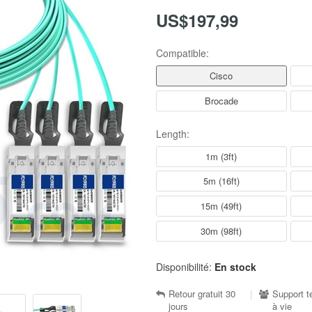
US$197,99
Compatible:
Cisco
Brocade
Length:
1m (3ft)
5m (16ft)
15m (49ft)
30m (98ft)
Disponibilité:
En stock
Retour gratuit 30
|
Support t
jours
à vie