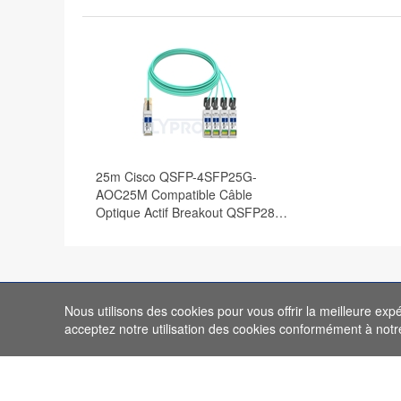
25m Cisco QSFP-4SFP25G-
AOC25M Compatible Câble
Optique Actif Breakout QSFP28
100G vers 4 x SFP28
Nous utilisons des cookies pour vous offrir la meilleure exp
acceptez notre utilisation des cookies conformément à not
Rechercher par catégorie
Facile à trouver
40G/100G Modules Optiques
Modules Optiques par 
10G SFP+
Modules Optiques par 