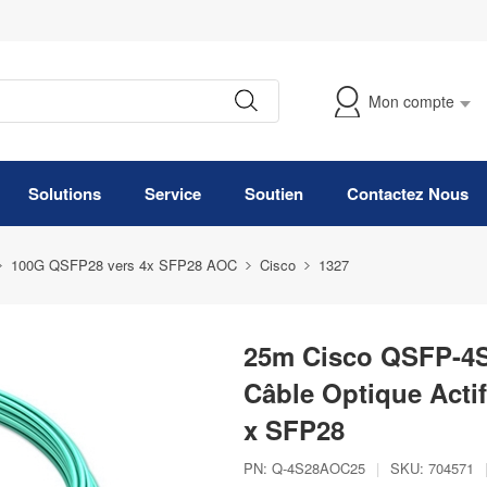
Mon compte
Suivre Ma Commande
Solutions
Service
Soutien
Contactez Nous
100G QSFP28 vers 4x SFP28 AOC
Cisco
1327
25m Cisco QSFP-4
Câble Optique Acti
x SFP28
PN:
Q-4S28AOC25
|
SKU:
704571