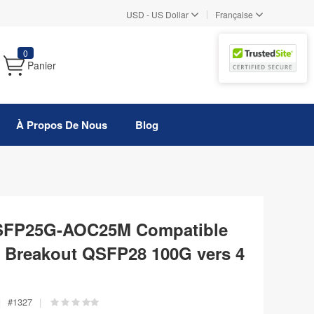
|
USD
-
US Dollar
Française
0
Panier
À Propos De Nous
Blog
SFP25G-AOC25M Compatible
f Breakout QSFP28 100G vers 4
|
#
1327
|