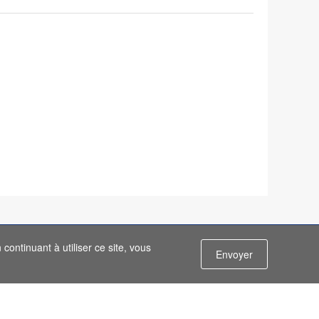
continuant à utiliser ce site, vous
Envoyer
Contactez nous
YPRO.com
Email:
info@flypro.com
ement
Inscrivez-vous à notre newsletter