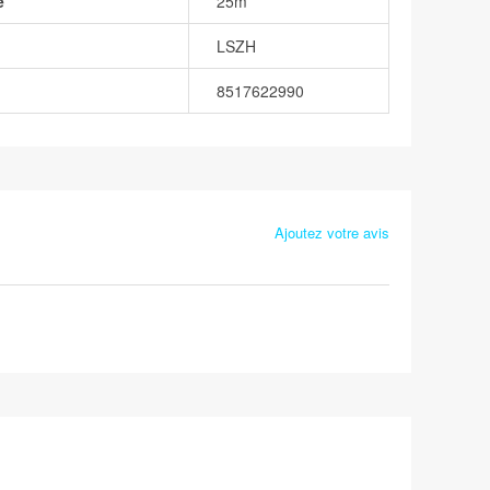
e
25m
LSZH
8517622990
Ajoutez votre avis