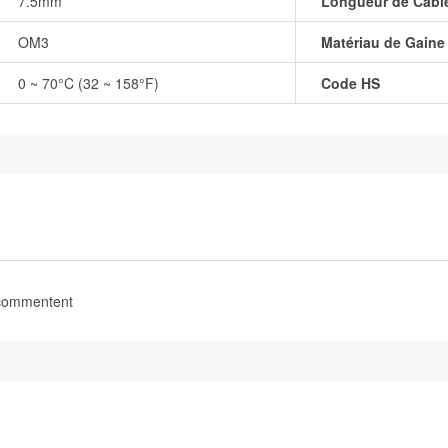
7.5mm
Longueur de Câbl
OM3
Matériau de Gaine
0 ~ 70°C (32 ~ 158°F)
Code HS
 commentent