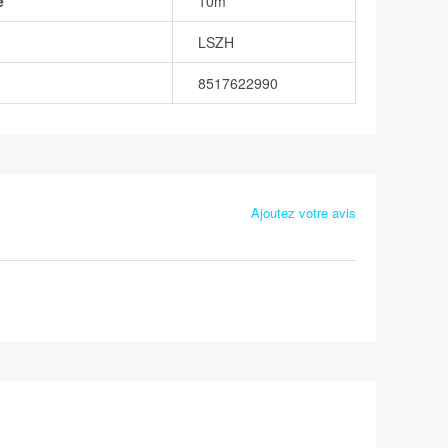
e
10m
LSZH
8517622990
Ajoutez votre avis