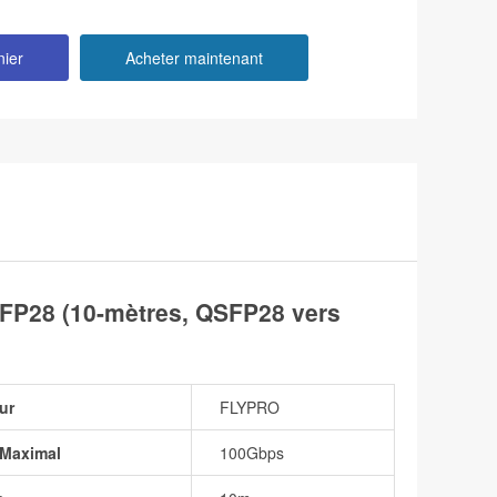
nier
Acheter maintenant
P28 (10-mètres, QSFP28 vers
ur
FLYPRO
 Maximal
100Gbps