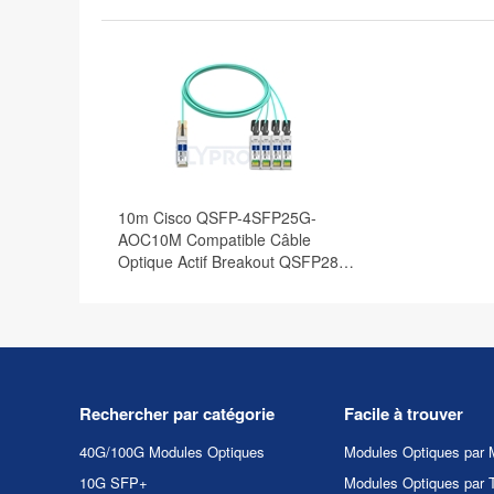
10m Cisco QSFP-4SFP25G-
AOC10M Compatible Câble
Optique Actif Breakout QSFP28
100G vers 4 x SFP28
Rechercher par catégorie
Facile à trouver
40G/100G Modules Optiques
Modules Optiques par 
10G SFP+
Modules Optiques par 