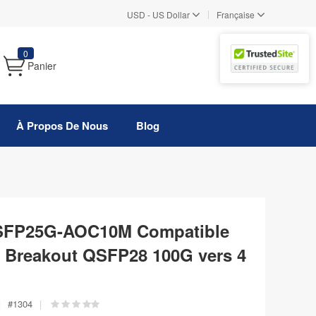
|
USD
-
US Dollar
Française
0
Panier
À Propos De Nous
Blog
SFP25G-AOC10M Compatible
f Breakout QSFP28 100G vers 4
|
#
1304
|