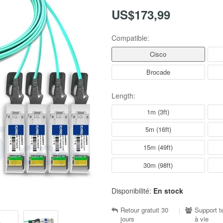
US$173,99
Compatible:
Cisco
Brocade
Length:
1m (3ft)
5m (16ft)
15m (49ft)
30m (98ft)
Disponibilité:
En stock
Retour gratuit 30
|
Support t
jours
à vie