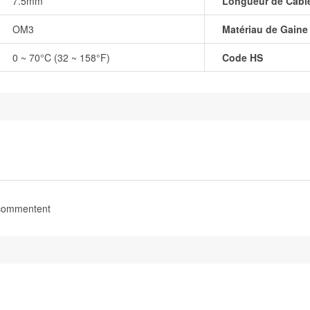
7.5mm
Longueur de Câbl
OM3
Matériau de Gaine
0 ~ 70°C (32 ~ 158°F)
Code HS
 commentent