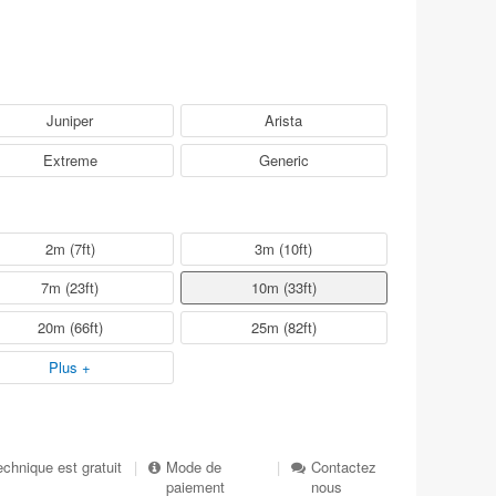
Juniper
Arista
Extreme
Generic
2m (7ft)
3m (10ft)
7m (23ft)
10m (33ft)
20m (66ft)
25m (82ft)
Plus +
echnique est gratuit
|
Mode de
|
Contactez
paiement
nous