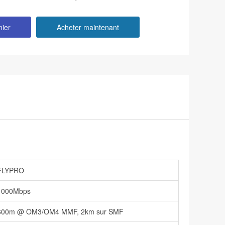
nier
Acheter maintenant
FLYPRO
1000Mbps
600m @ OM3/OM4 MMF, 2km sur SMF