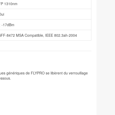
FP 1310nm
Oui
< -17dBm
SFF-8472 MSA Compatible, IEEE 802.3ah-2004
ques génériques de FLYPRO se libèrent du verrouillage
essous.