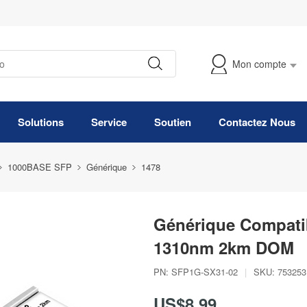
Mon compte
Suivre Ma Commande
Solutions
Service
Soutien
Contactez Nous
1000BASE SFP
Générique
1478
Générique Compat
1310nm 2km DOM
PN:
SFP1G-SX31-02
|
SKU:
753253
US$8,99