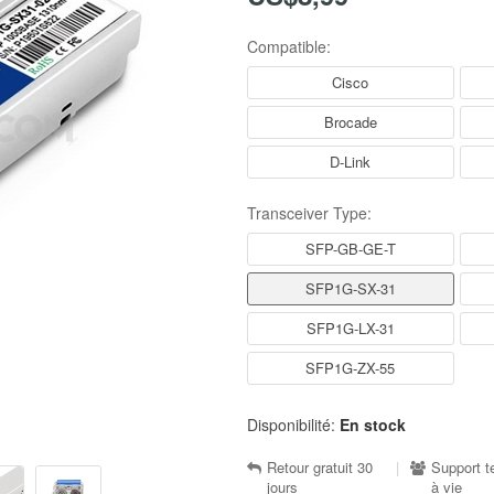
Compatible:
Cisco
Brocade
D-Link
Transceiver Type:
SFP-GB-GE-T
SFP1G-SX-31
SFP1G-LX-31
SFP1G-ZX-55
Disponibilité:
En stock
Retour gratuit 30
|
Support t
jours
à vie