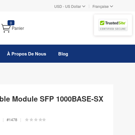
|
USD
-
US Dollar
Française
0
Panier
À Propos De Nous
Blog
ible Module SFP 1000BASE-SX
|
#
1478
|