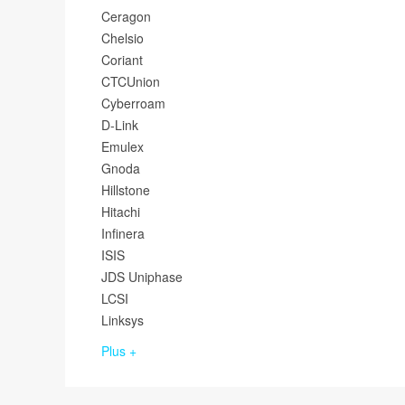
Ceragon
Chelsio
Coriant
CTCUnion
Cyberroam
D-Link
Emulex
Gnoda
Hillstone
Hitachi
Infinera
ISIS
JDS Uniphase
LCSI
Linksys
Plus +