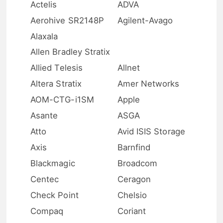
Actelis
ADVA
Aerohive SR2148P
Agilent-Avago
Alaxala
Allen Bradley Stratix
Allied Telesis
Allnet
Altera Stratix
Amer Networks
AOM-CTG-i1SM
Apple
Asante
ASGA
Atto
Avid ISIS Storage
Axis
Barnfind
Blackmagic
Broadcom
Centec
Ceragon
Check Point
Chelsio
Compaq
Coriant