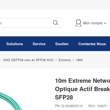
Mon compte
Suivre Ma Commande
Solutions
Service
Soutien
Contactez Nous
100G QSFP28 vers 4x SFP28 AOC
Extreme
1863
10m Extreme Netwo
Optique Actif Brea
SFP28
PN:
Q-4S28AOC10
|
SKU:
705207