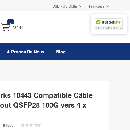
|
USD
-
US Dollar
Française
0
Panier
À Propos De Nous
Blog
rks 10443 Compatible Câble
kout QSFP28 100G vers 4 x
|
#
1863
|