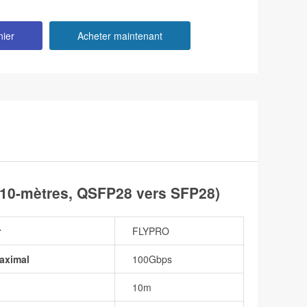
nier
Acheter maintenant
10-mètres, QSFP28 vers SFP28)
r
FLYPRO
aximal
100Gbps
10m