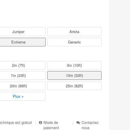
Juniper
Arista
Extreme
Generic
2m (7ft)
3m (10ft)
7m (23ft)
10m (33ft)
20m (66ft)
25m (82ft)
Plus +
echnique est gratuit
|
Mode de
|
Contactez
paiement
nous