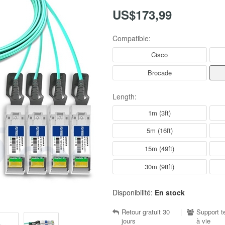
US$173,99
Compatible:
Cisco
Brocade
Length:
1m (3ft)
5m (16ft)
15m (49ft)
30m (98ft)
Disponibilité:
En stock
Retour gratuit 30
|
Support t
jours
à vie