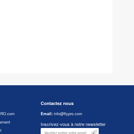
Contactez nous
YPRO.com
Email:
info@flypro.com
ement
Inscrivez-vous à notre newsletter
t