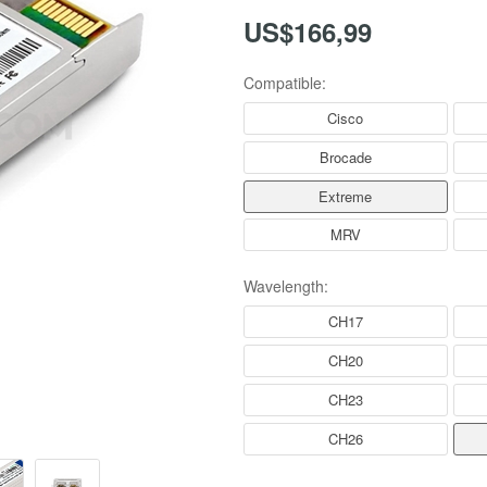
US$166,99
Compatible:
Cisco
Brocade
Extreme
MRV
Wavelength:
CH17
CH20
CH23
CH26