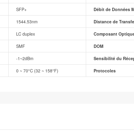
SFP+
Débit de Données 
1544.53nm
Distance de Transfe
LC duplex
Composant Optiqu
SMF
DOM
-1~2dBm
Sensibilité du Réce
0 ~ 70°C (32 ~ 158°F)
Protocoles