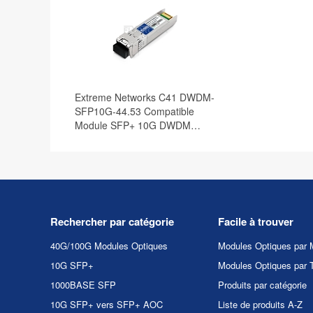
Extreme Networks C41 DWDM-
SFP10G-44.53 Compatible
Module SFP+ 10G DWDM
100GHz 1544.53nm 40km DOM
Rechercher par catégorie
Facile à trouver
40G/100G Modules Optiques
Modules Optiques par 
10G SFP+
Modules Optiques par 
1000BASE SFP
Produits par catégorie
10G SFP+ vers SFP+ AOC
Liste de produits A-Z