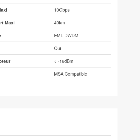
Maxi
10Gbps
rt Maxi
40km
e
EML DWDM
Oui
pteur
< -16dBm
MSA Compatible