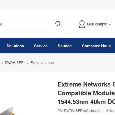
Mon compte
Suivre Ma Commande
Solutions
Service
Soutien
Contactez Nous
DWDM SFP+
Extreme
9341
Extreme Networks
Compatible Modul
1544.53nm 40km D
PN:
DWDM-SFP10G4453-40
|
SKU: