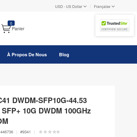
|
USD
-
US Dollar
Française
0
Panier
À Propos De Nous
Blog
 C41 DWDM-SFP10G-44.53
e SFP+ 10G DWDM 100GHz
OM
446736
|
#
9341
|