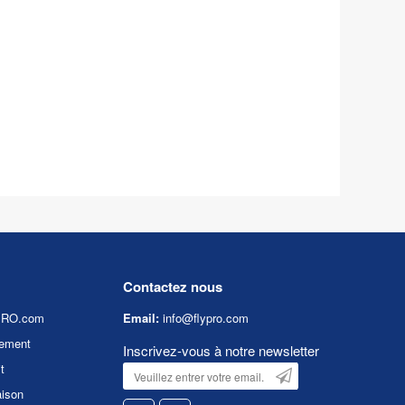
Contactez nous
YPRO.com
Email:
info@flypro.com
ement
Inscrivez-vous à notre newsletter
t
aison