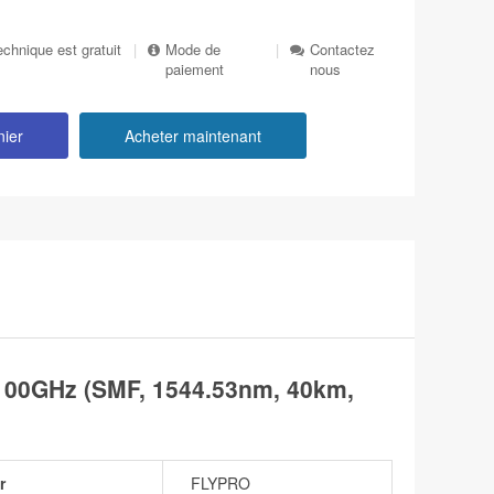
echnique est gratuit
|
Mode de
|
Contactez
paiement
nous
nier
Acheter maintenant
00GHz (SMF, 1544.53nm, 40km,
r
FLYPRO