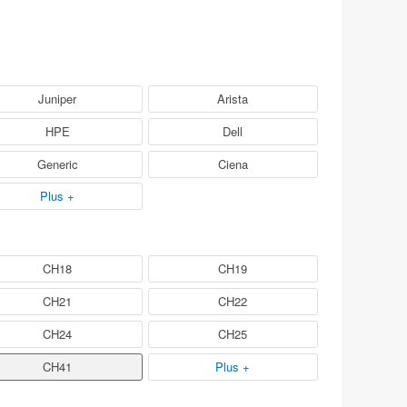
Juniper
Arista
HPE
Dell
Generic
Ciena
Plus +
CH18
CH19
CH21
CH22
CH24
CH25
CH41
Plus +