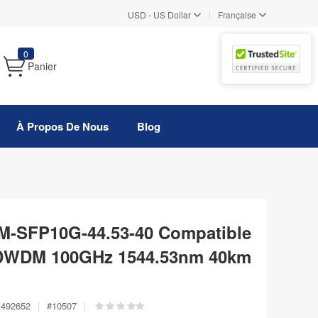
|
USD
-
US Dollar
Française
0
Panier
À Propos De Nous
Blog
-SFP10G-44.53-40 Compatible
DWDM 100GHz 1544.53nm 40km
492652
|
#
10507
|