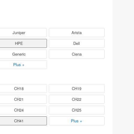
Juniper
Arista
HPE
Dell
Generic
Ciena
Plus +
CH18
CH19
CH21
CH22
CH24
CH25
CH41
Plus +