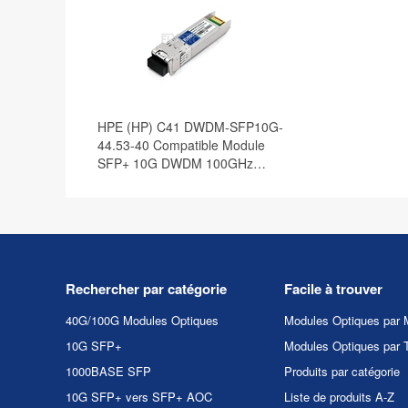
HPE (HP) C41 DWDM-SFP10G-
44.53-40 Compatible Module
SFP+ 10G DWDM 100GHz
1544.53nm 40km DOM
Rechercher par catégorie
Facile à trouver
40G/100G Modules Optiques
Modules Optiques par 
10G SFP+
Modules Optiques par 
1000BASE SFP
Produits par catégorie
10G SFP+ vers SFP+ AOC
Liste de produits A-Z