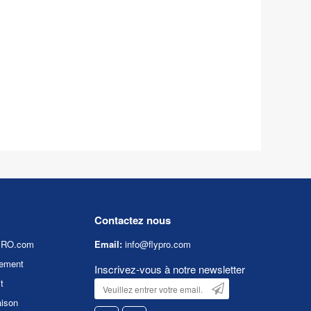
Contactez nous
YPRO.com
Email:
info@flypro.com
ement
Inscrivez-vous à notre newsletter
t
aison