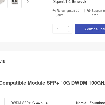
Disponibilité:
En stock
Retour gratuit 30
|
Support t
jours
à vie
Ajouter au pa
VIS
Compatible Module SFP+ 10G DWDM 100GHz 
DWDM-SFP10G-44.53-40
Nom du Fourniss