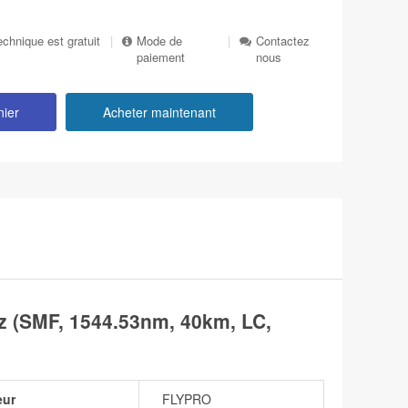
echnique est gratuit
|
Mode de
|
Contactez
paiement
nous
nier
Acheter maintenant
(SMF, 1544.53nm, 40km, LC,
eur
FLYPRO