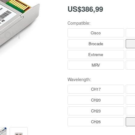
US$386,99
Compatible:
Cisco
Brocade
Extreme
MRV
Wavelength:
CH17
CH20
CH23
CH26