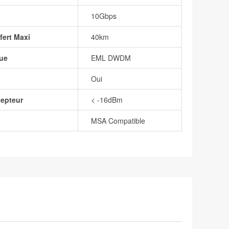
10Gbps
fert Maxi
40km
ue
EML DWDM
Oui
cepteur
< -16dBm
MSA Compatible