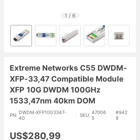
1
/
6
Extreme Networks C55 DWDM-
XFP-33,47 Compatible Module
XFP 10G DWDM 100GHz
1533,47nm 40km DOM
DWDM-XFP10G3347-
47006
#
942
PN:
|
SKU:
|
40
5
8
US$280,99