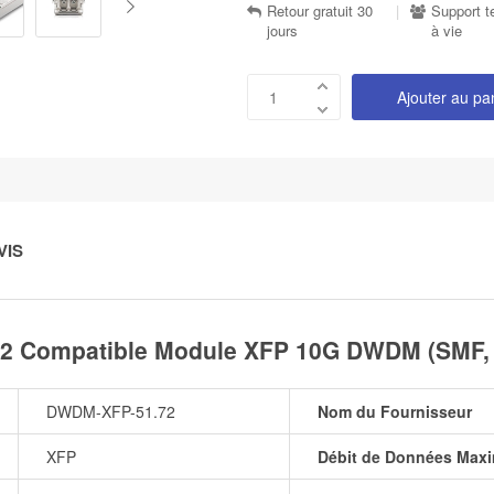
Retour gratuit 30
|
Support t
jours
à vie
Ajouter au pa
VIS
2 Compatible Module XFP 10G DWDM (SMF, 
DWDM-XFP-51.72
Nom du Fournisseur
XFP
Débit de Données Maxi