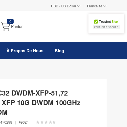
|
USD
-
US Dollar
Française
0
Panier
À Propos De Nous
Blog
 C32 DWDM-XFP-51,72
e XFP 10G DWDM 100GHz
OM
470298
|
#
9624
|