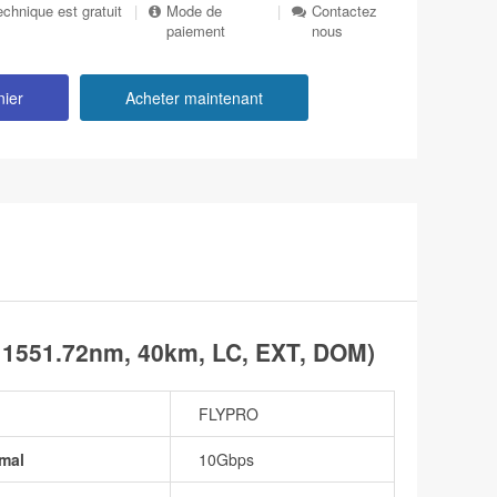
echnique est gratuit
|
Mode de
|
Contactez
paiement
nous
nier
Acheter maintenant
1551.72nm, 40km, LC, EXT, DOM)
FLYPRO
mal
10Gbps