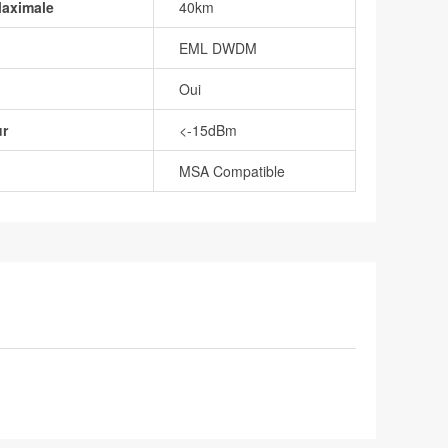
Maximale
40km
EML DWDM
Oui
ur
<-15dBm
MSA Compatible