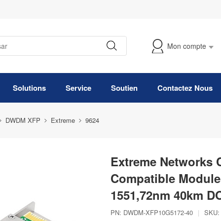
Mon compte
Suivre Ma Commande
Solutions
Service
Soutien
Contactez Nous
DWDM XFP
Extreme
9624
Extreme Networks
Compatible Modul
1551,72nm 40km D
PN:
DWDM-XFP10G5172-40
|
SKU: