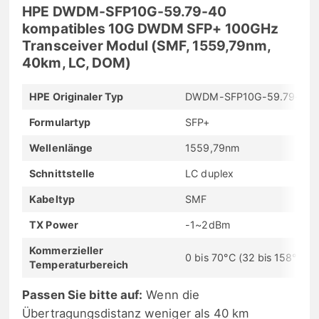
HPE DWDM-SFP10G-59.79-40
kompatibles 10G DWDM SFP+ 100GHz
Transceiver Modul (SMF, 1559,79nm,
40km, LC, DOM)
HPE Originaler Typ
DWDM-SFP10G-59.79-40
Formulartyp
SFP+
Wellenlänge
1559,79nm
Schnittstelle
LC duplex
Kabeltyp
SMF
TX Power
-1~2dBm
Kommerzieller
0 bis 70°C (32 bis 158°F)
Temperaturbereich
Passen Sie bitte auf:
Wenn die
Übertragungsdistanz weniger als 40 km