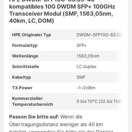
kompatibles 10G DWDM SFP+ 100GHz
Transceiver Modul (SMF, 1563,05nm,
40km, LC, DOM)
HPE Originaler Typ
DWDM-SFP10G-63.05-40
Formulartyp
SFP+
Wellenlänge
1563,05nm
Schnittstelle
LC duplex
Kabeltyp
SMF
TX Power
-1~2dBm
Kommerzieller
0 bis 70°C (32 bis 158°F)
Temperaturbereich
Passen Sie bitte auf:
Wenn die
Übertragungsdistanz weniger als 40 km