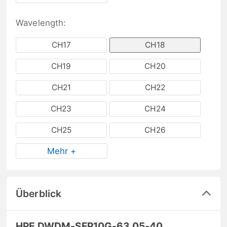
Wavelength:
CH17
CH18
CH19
CH20
CH21
CH22
CH23
CH24
CH25
CH26
Mehr +
Überblick
HPE DWDM-SFP10G-63.05-40