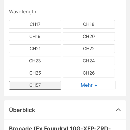
Wavelength:
CH17
CH18
CH19
CH20
CH21
CH22
CH23
CH24
CH25
CH26
Mehr +
CH57
Überblick
Brocade (Ex.Foundry) 10G-XFP-ZRD-