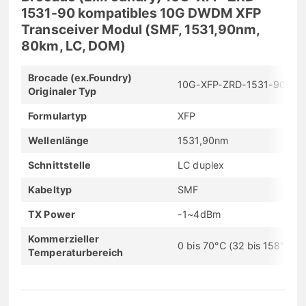
1531-90 kompatibles 10G DWDM XFP
Transceiver Modul (SMF, 1531,90nm,
80km, LC, DOM)
Brocade (ex.Foundry)
10G-XFP-ZRD-1531-90
Originaler Typ
Formulartyp
XFP
Wellenlänge
1531,90nm
Schnittstelle
LC duplex
Kabeltyp
SMF
TX Power
-1~4dBm
Kommerzieller
0 bis 70°C (32 bis 158°F)
Temperaturbereich