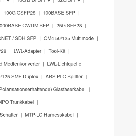
|
100G QSFP28
|
100BASE SFP
|
1000BASE CWDM SFP
|
25G SFP28
|
NET / SDH SFP
|
OM4 50/125 Multimode
|
P28
|
LWL-Adapter
|
Tool-Kit
|
 Medienkonverter
|
LWL-Lichtquelle
|
/125 SMF Duplex
|
ABS PLC Splitter
|
Polarisationserhaltende) Glasfaserkabel
|
MPO Trunkkabel
|
Schalter
|
MTP-LC Harnesskabel
|