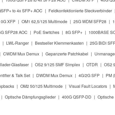
QSFP+ to 4x SFP+ AOC
|
Feldkonfektionierte Steckverbinder
10G XFP
|
OM1 62,5/125 Multimode
|
25G WDM SFP28
|
5G SFP28 AOC
|
PoE Switches
|
8G SFP+
|
1000BASE SO
|
LWL-Ranger
|
Bestseller Klemmenkasten
|
25G BiDi SF
|
CWDM Mux Demux
|
Gepanzerte Patchkabel
|
Unmanaged
lader-Glasfaser
|
OS2 9/125 SMF Simplex
|
OTDR
|
OS2 9
ntifier & Talk Set
|
DWDM Mux Demux
|
4G/2G SFP
|
PM (
opbacks
|
OM2 50/125 Multimode
|
Visual Fault Locators
|
|
Optische Dämpfungsglieder
|
400G QSFP-DD
|
Optische 