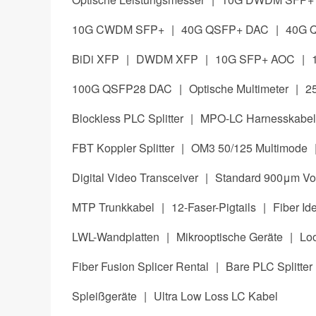
10G CWDM SFP+
|
40G QSFP+ DAC
|
40G 
BiDi XFP
|
DWDM XFP
|
10G SFP+ AOC
|
100G QSFP28 DAC
|
Optische Multimeter
|
2
Blockless PLC Splitter
|
MPO-LC Harnesskabel
FBT Koppler Splitter
|
OM3 50/125 Multimode
Digital Video Transceiver
|
Standard 900μm Vol
MTP Trunkkabel
|
12-Faser-Pigtails
|
Fiber Ide
LWL-Wandplatten
|
Mikrooptische Geräte
|
Lo
Fiber Fusion Splicer Rental
|
Bare PLC Splitter
Spleißgeräte
|
Ultra Low Loss LC Kabel