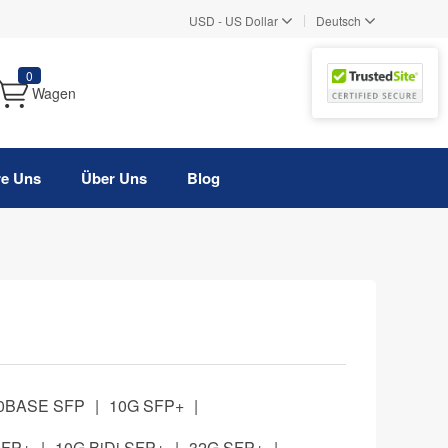
|
USD
-
US Dollar
Deutsch
0
Wagen
re Uns
Über Uns
Blog
0BASE SFP
|
10G SFP+
|
SFP+
|
10G BiDi SFP+
|
32G SFP+
|