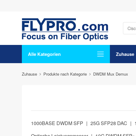
Alle Kategorien
Zuhause
Zuhause
Produkte nach Kategorie
DWDM Mux Demux
1000BASE DWDM SFP
|
25G SFP28 DAC
|
Optische Leistungsmesser
|
10G DWDM SFP+