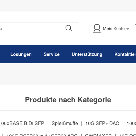
Mein Konto
Meine Bestellung verfolgen
Lösungen
Service
Unterstützung
Kontaktie
Produkte nach Kategorie
1000BASE BiDi SFP
|
Spleißmuffe
|
10G SFP+ DAC
|
100
|
100G QSFP28 to 4x SFP28 AOC
|
CWDM XFP
|
40G Q