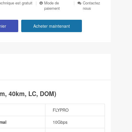
echnique est gratuit
|
Mode de
|
Contactez
paiement
nous
nier
Acheter maintenant
m, 40km, LC, DOM)
FLYPRO
mal
10Gbps