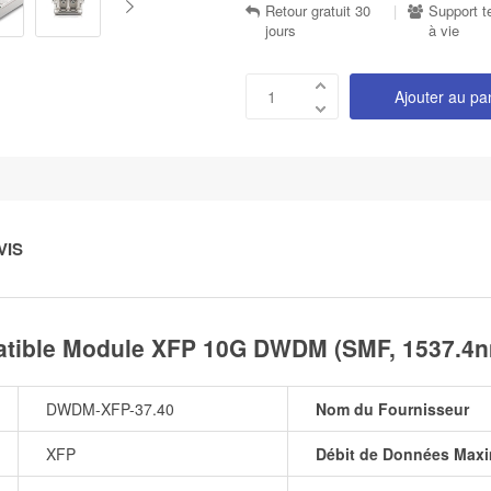
Retour gratuit 30
|
Support t
jours
à vie
Ajouter au pa
VIS
ble Module XFP 10G DWDM (SMF, 1537.4n
DWDM-XFP-37.40
Nom du Fournisseur
XFP
Débit de Données Maxi