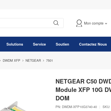
Mon compte
Suivre Ma Commande
Solutions
Service
Soutien
Contactez Nous
DWDM XFP
NETGEAR
7501
NETGEAR C50 DWDM
Module XFP 10G D
DOM
PN:
DWDM-XFP10G3740-40
|
SKU: