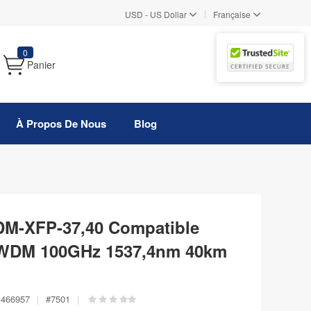
|
USD
-
US Dollar
Française
0
Panier
À Propos De Nous
Blog
-XFP-37,40 Compatible
WDM 100GHz 1537,4nm 40km
466957
|
#
7501
|