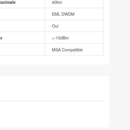
Maximale
40km
EML DWDM
Oui
ur
<-15dBm
MSA Compatible