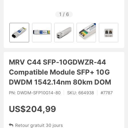
1
/
6
MRV C44 SFP-10GDWZR-44
Compatible Module SFP+ 10G
DWDM 1542.14nm 80km DOM
PN:
DWDM-SFP10G14-80
|
SKU:
664938
|
#
7787
US$204,99
Retour gratuit 30 jours