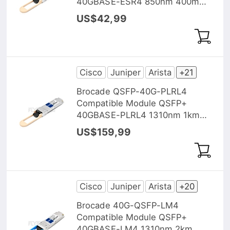
40GBASE-ESR4 850nm 400m
MTP/MPO DOM
US$42,99
Cisco
Juniper
Arista
+21
Brocade QSFP-40G-PLRL4
Compatible Module QSFP+
40GBASE-PLRL4 1310nm 1km
MTP/MPO DOM
US$159,99
Cisco
Juniper
Arista
+20
Brocade 40G-QSFP-LM4
Compatible Module QSFP+
40GBASE-LM4 1310nm 2km