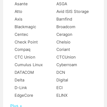
Asante
ASGA
Atto
Avid ISIS Storage
Axis
Barnfind
Blackmagic
Broadcom
Centec
Ceragon
Check Point
Chelsio
Compaq
Coriant
CTC Union
CTCUnion
Cumulus Linux
Cyberroam
DATACOM
DCN
Delta
Digital
D-Link
ECI
EdgeCore
ELINX
Plus +